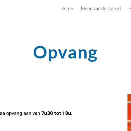
Home
Menu van de maand
P
ip to main content
Skip to navigat
Opvang
lse opvang aan van
7u30 tot 18u.